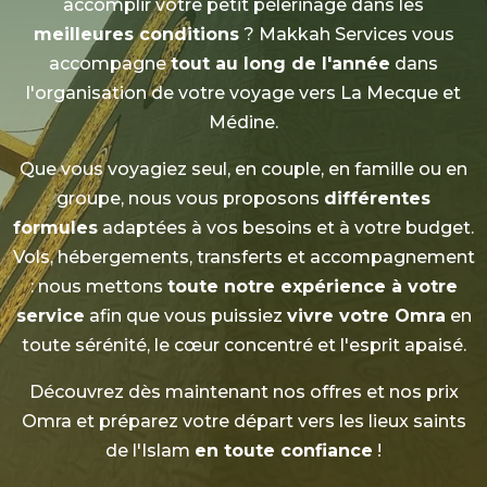
accomplir votre petit pèlerinage dans les
meilleures conditions
? Makkah Services vous
accompagne
tout au long de l'année
dans
l'organisation de votre voyage vers
La Mecque
et
Médine
.
Que vous voyagiez
seul
,
en couple
,
en famille
ou
en
groupe
, nous vous proposons
différentes
formules
adaptées à
vos besoins
et à
votre budget
.
Vols, hébergements, transferts et accompagnement
: nous mettons
toute notre expérience à votre
service
afin que vous puissiez
vivre votre Omra
en
toute sérénité, le cœur concentré et l'esprit apaisé.
Découvrez dès maintenant
nos offres
et
nos prix
Omra
et préparez votre départ vers les lieux saints
de l'Islam
en toute confiance
!