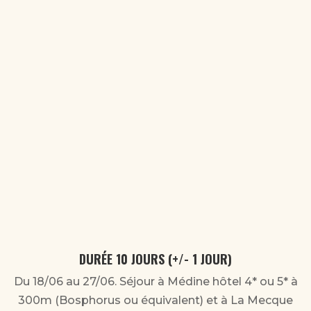
nous effectuerons les rites de la Omra
accompagnés
faire un maximum de tawwaf et
prières
vous reposant
5 minutes
DURÉE 10 JOURS (+/- 1 JOUR)
Du 18/06 au 27/06. Séjour à Médine hôtel 4* ou 5* à
300m (Bosphorus ou équivalent) et à La Mecque