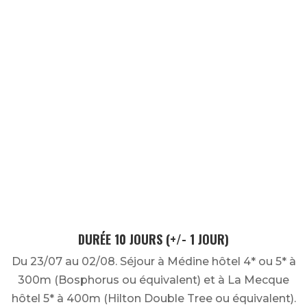
de l’hôtel
moins de 5 minutes
du haram
vous reposer
vous rebooster
quartier libre
profiter de la kaaba
tawwaf
prières
DURÉE 10 JOURS (+/- 1 JOUR)
Du 23/07 au 02/08. Séjour à Médine hôtel 4* ou 5* à
300m (Bosphorus ou équivalent) et à La Mecque
hôtel 5* à 400m (Hilton Double Tree ou équivalent).